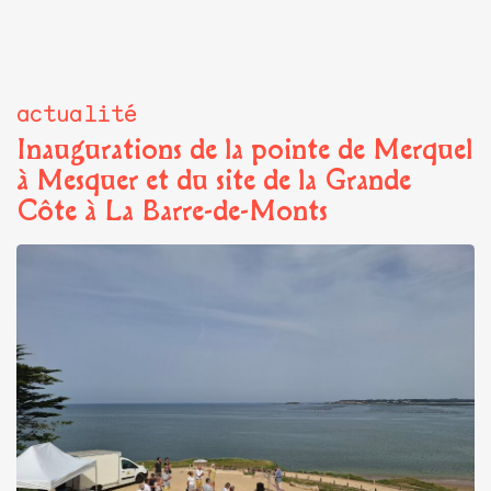
actualité
Inaugurations de la pointe de Merquel
à Mesquer et du site de la Grande
Côte à La Barre-de-Monts