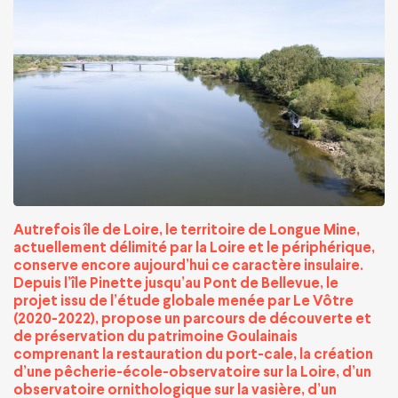
Autrefois île de Loire, le territoire de Longue Mine,
actuellement délimité par la Loire et le périphérique,
conserve encore aujourd’hui ce caractère insulaire.
Depuis l’île Pinette jusqu’au Pont de Bellevue, le
projet issu de l’étude globale menée par Le Vôtre
(2020-2022), propose un parcours de découverte et
de préservation du patrimoine Goulainais
comprenant la restauration du port-cale, la création
d’une pêcherie-école-observatoire sur la Loire, d’un
observatoire ornithologique sur la vasière, d’un