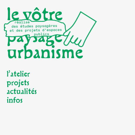
le vôtre
paysage
urbanisme
l’atelier
projets
actualités
infos