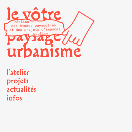
le vôtre
paysage
urbanisme
l’atelier
projets
actualités
infos