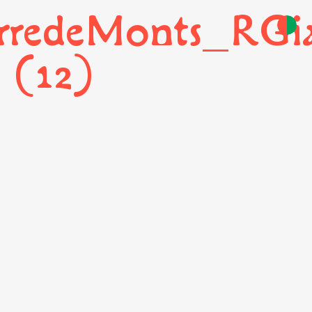
rredeMonts_RGia
(12)