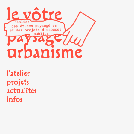
le vôtre
paysage
urbanisme
l’atelier
projets
actualités
infos