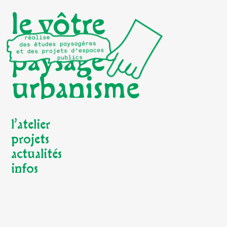
le vôtre
paysage
urbanisme
l’atelier
projets
actualités
infos