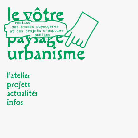
le vôtre
paysage
urbanisme
l’atelier
projets
actualités
infos