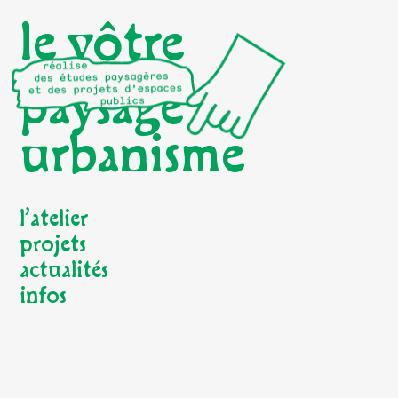
le vôtre
paysage
urbanisme
l’atelier
projets
actualités
infos