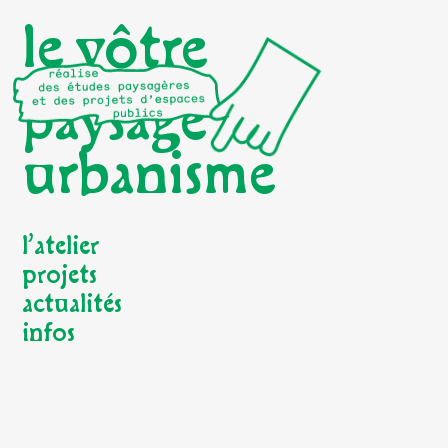
le vôtre
paysage
urbanisme
l’atelier
projets
actualités
infos