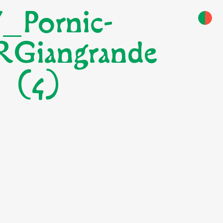
_Pornic-
RGiangrande
(4)