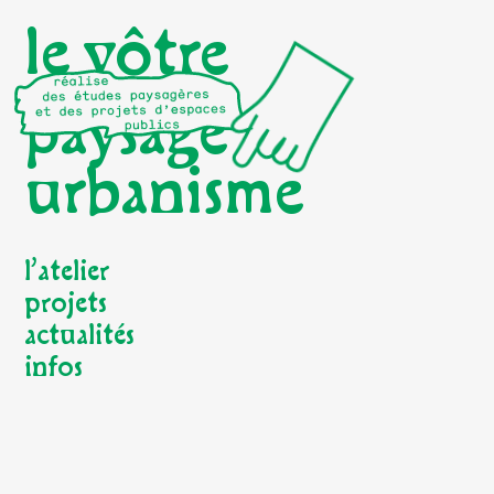
le vôtre
paysage
urbanisme
l’atelier
projets
actualités
infos