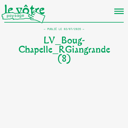
le vôtre
PUBLIÉ LE
02/07/2026
LV_Boug-
Chapelle_RGiangrande
(8)