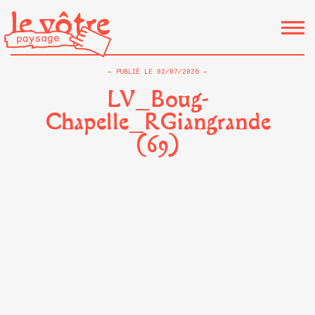
le vôtre
PUBLIÉ LE
02/07/2026
LV_Boug-
Chapelle_RGiangrande
(69)