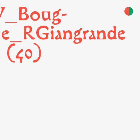
V_Boug-
le_RGiangrande
(40)