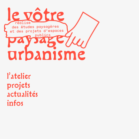
le vôtre
paysage
urbanisme
l’atelier
projets
actualités
infos