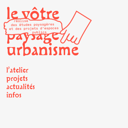
le vôtre
paysage
urbanisme
l’atelier
projets
actualités
infos