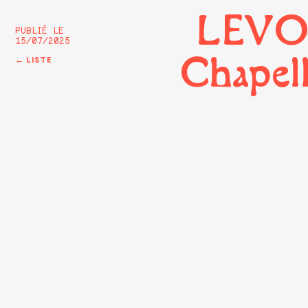
LEVO
PUBLIÉ LE
15/07/2025
Chapel
← LISTE