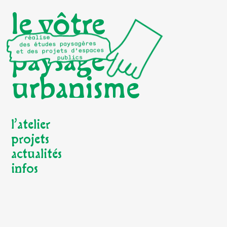
le vôtre
paysage
urbanisme
l’atelier
projets
actualités
infos