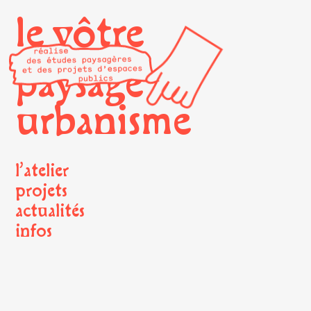
le vôtre
paysage
urbanisme
l’atelier
projets
actualités
infos