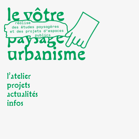
le vôtre
paysage
urbanisme
l’atelier
projets
actualités
infos