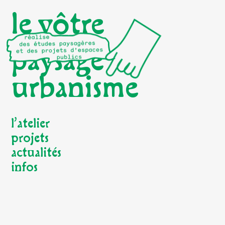
le vôtre
paysage
urbanisme
l’atelier
projets
actualités
infos