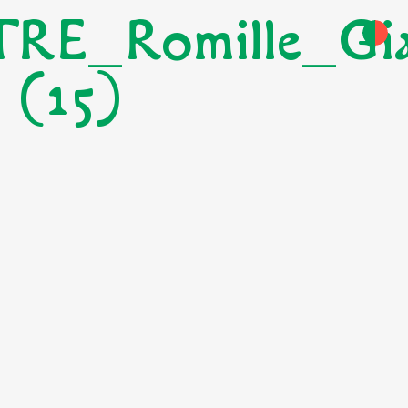
RE_Romille_Gia
(15)