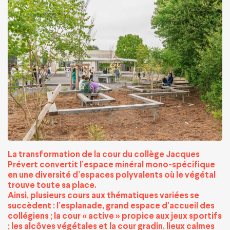
La transformation de la cour du collège Jacques
Prévert convertit l’espace minéral mono-spécifique
en une diversité d’espaces polyvalents où le végétal
trouve toute sa place.
Ainsi, plusieurs cours aux thématiques variées se
succèdent : l’esplanade, grand espace d’accueil des
collégiens ; la cour « active » propice aux jeux sportifs
; les alcôves végétales et la cour gradin, lieux calmes