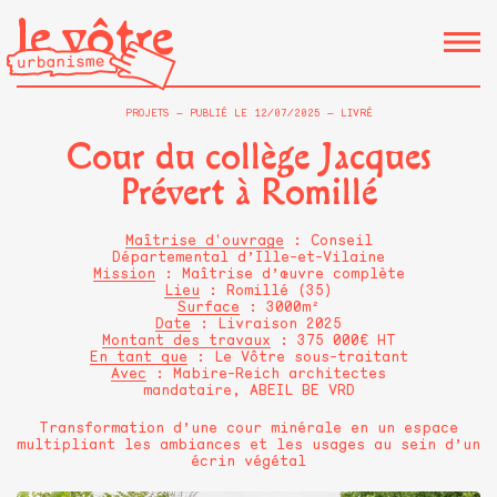
le vôtre
PROJETS
PUBLIÉ LE
12/07/2025
LIVRÉ
Cour du collège Jacques
Prévert à Romillé
Maîtrise d'ouvrage
: Conseil
Départemental d’Ille-et-Vilaine
Mission
: Maîtrise d’œuvre complète
Lieu
: Romillé (35)
Surface
: 3000m²
Date
: Livraison 2025
Montant des travaux
: 375 000€ HT
En tant que
: Le Vôtre sous-traitant
Avec
: Mabire-Reich architectes
mandataire, ABEIL BE VRD
Transformation d’une cour minérale en un espace
multipliant les ambiances et les usages au sein d’un
écrin végétal