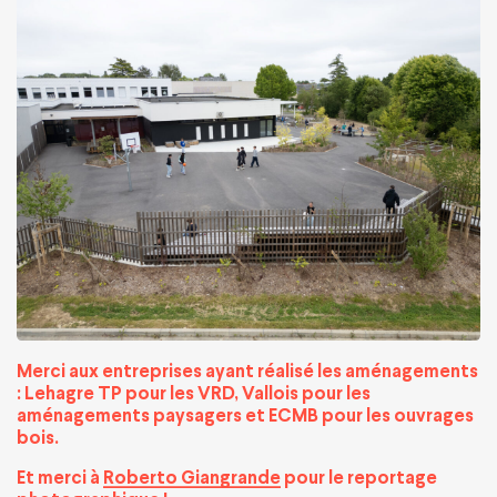
Merci aux entreprises ayant réalisé les aménagements
: Lehagre TP pour les VRD, Vallois pour les
aménagements paysagers et ECMB pour les ouvrages
bois.
Et merci à
Roberto Giangrande
pour le reportage