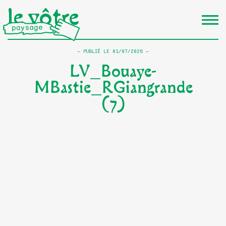
le vôtre
PUBLIÉ LE
01/07/2026
LV_Bouaye-
MBastie_RGiangrande
(7)