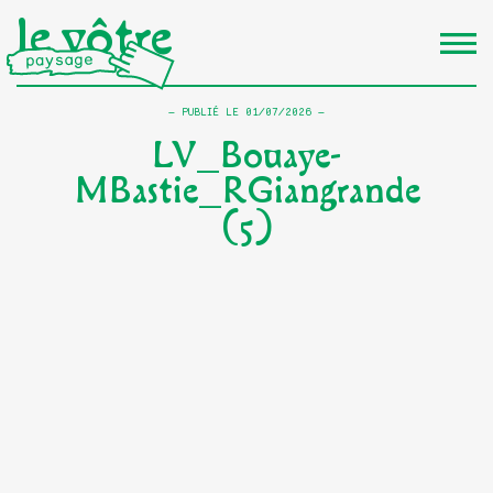
le vôtre
PUBLIÉ LE
01/07/2026
LV_Bouaye-
MBastie_RGiangrande
(5)