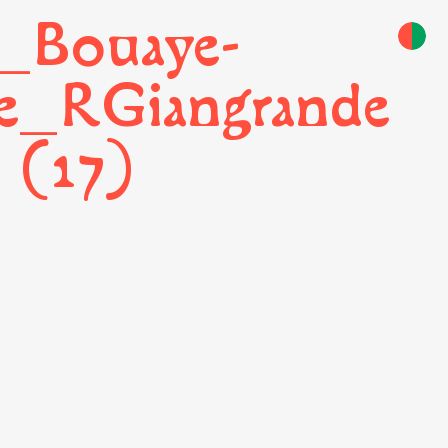
_Bouaye-
e_RGiangrande
(17)