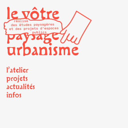
le vôtre
paysage
urbanisme
l’atelier
projets
actualités
infos