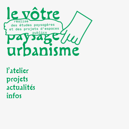
le vôtre
paysage
urbanisme
l’atelier
projets
actualités
infos