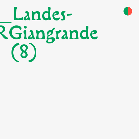
_Landes-
Giangrande
(8)