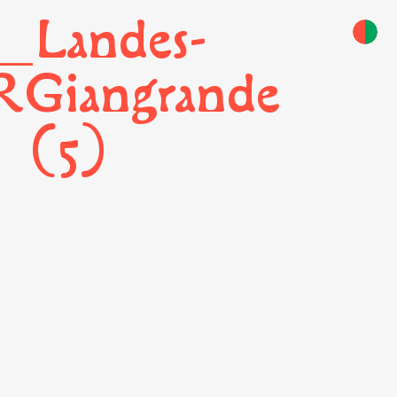
_Landes-
Giangrande
(5)