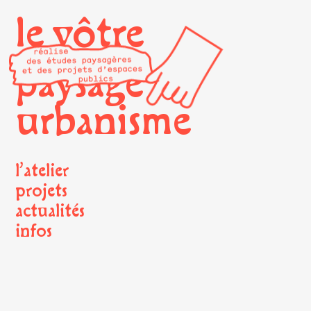
le vôtre
paysage
urbanisme
l’atelier
projets
actualités
infos