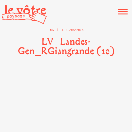
le vôtre
PUBLIÉ LE
09/06/2026
LV_Landes-
Gen_RGiangrande (10)