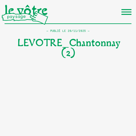
le vôtre
PUBLIÉ LE
20/11/2025
LEVOTRE_Chantonnay
(2)