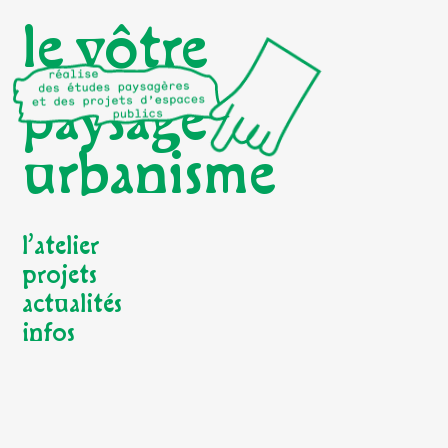
le vôtre
paysage
urbanisme
l’atelier
projets
actualités
infos