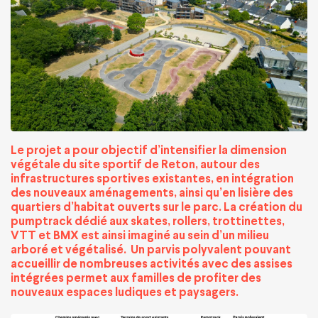
Le projet a pour objectif d’intensifier la dimension
végétale du site sportif de Reton, autour des
infrastructures sportives existantes, en intégration
des nouveaux aménagements, ainsi qu’en lisière des
quartiers d’habitat ouverts sur le parc. La création du
pumptrack dédié aux skates, rollers, trottinettes,
VTT et BMX est ainsi imaginé au sein d’un milieu
arboré et végétalisé. Un parvis polyvalent pouvant
accueillir de nombreuses activités avec des assises
intégrées permet aux familles de profiter des
nouveaux espaces ludiques et paysagers.